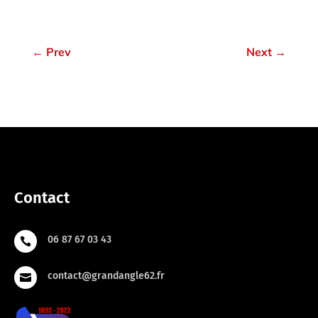
←
Prev
Next
→
Contact
06 87 67 03 43

contact@grandangle62.fr
