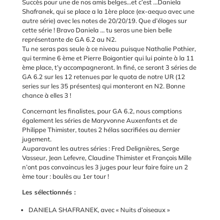
Succès pour une de nos amis belges…et c’est …Daniela
Shafranek, qui se place a la 1ère place (ex-aequo avec une
autre série) avec les notes de 20/20/19. Que d’éloges sur
cette série ! Bravo Daniela … tu seras une bien belle
représentante de GA 6.2 au N2.
Tu ne seras pas seule à ce niveau puisque Nathalie Pothier,
qui termine 6 ème et Pierre Boigontier qui lui pointe à la 11
ème place, t’y accompagneront. In finé, ce seront 3 séries de
GA 6.2 sur les 12 retenues par le quota de notre UR (12
series sur les 35 présentes) qui monteront en N2. Bonne
chance à elles 3 !
Concernant les finalistes, pour GA 6.2, nous comptions
également les séries de Maryvonne Auxenfants et de
Philippe Thimister, toutes 2 hélas sacrifiées au dernier
jugement.
Auparavant les autres séries : Fred Delignières, Serge
Vasseur, Jean Lefevre, Claudine Thimister et François Mille
n’ont pas convaincus les 3 juges pour leur faire faire un 2
ème tour : boulès au 1er tour !
Les sélectionnés :
DANIELA SHAFRANEK, avec « Nuits d’oiseaux »