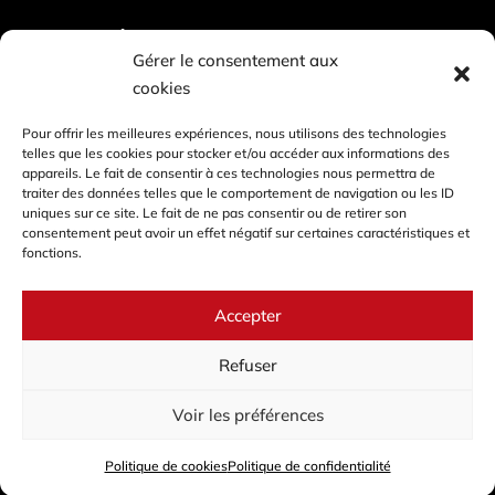
Information
Gérer le consentement aux
cookies
Galeries photos
Pour offrir les meilleures expériences, nous utilisons des technologies
Demande d’information
telles que les cookies pour stocker et/ou accéder aux informations des
appareils. Le fait de consentir à ces technologies nous permettra de
Mentions légales
traiter des données telles que le comportement de navigation ou les ID
uniques sur ce site. Le fait de ne pas consentir ou de retirer son
Politique de confidentialité
consentement peut avoir un effet négatif sur certaines caractéristiques et
fonctions.
Cookies
Accepter
Refuser
©
2022 – 2025 I Grand’Angle 6.2
Voir les préférences
Politique de cookies
Politique de confidentialité