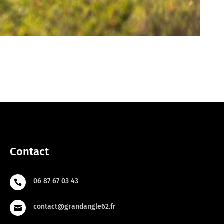
Contact
06 87 67 03 43

contact@grandangle62.fr
