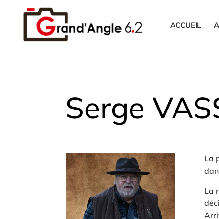
ACCUEIL
A
Serge VA
La p
dan
La r
déci
Arr