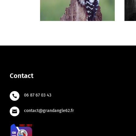
Contact
06 87 67 03 43

contact@grandangle62.fr
