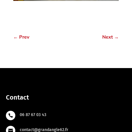
←
Prev
Next
→
Contact
06 87 67 03 43

contact@grandangle62.fr
